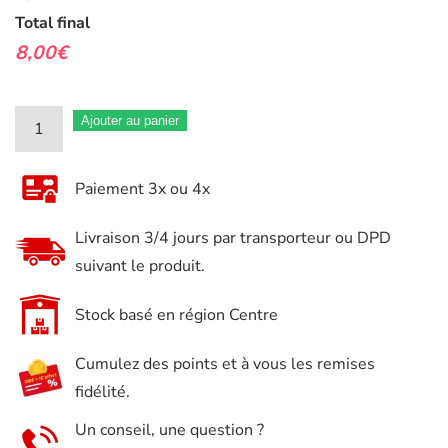
Total final
8,00€
quantité
Ajouter au panier
de
NETTOYANT
Paiement 3x ou 4x
ANTI-
BUÉE
Livraison 3/4 jours par transporteur ou DPD
PARE-
suivant le produit.
BRISE
VITRE
Stock basé en région Centre
PROFESSIONNEL
Cumulez des points et à vous les remises
GLASS'CLEAN
fidélité.
500ML
MECATECH
Un conseil, une question ?