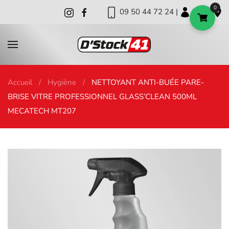
0
09 50 44 72 24 |
|
|
Skip to main content
Accueil
Hygiène
NETTOYANT ANTI-BUÉE PARE-
BRISE VITRE PROFESSIONNEL GLASS’CLEAN 500ML
MECATECH MT207