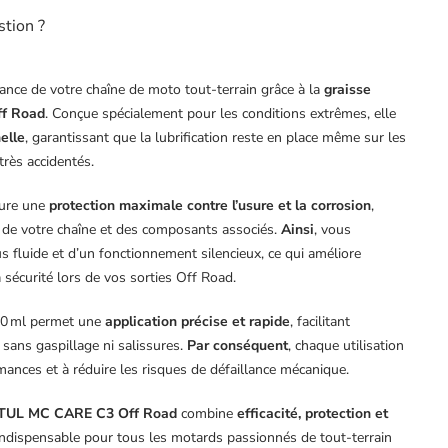
stion ?
ance de votre chaîne de moto tout-terrain grâce à la
graisse
f Road
. Conçue spécialement pour les conditions extrêmes, elle
elle
, garantissant que la lubrification reste en place même sur les
très accidentés.
sure une
protection maximale contre l’usure et la corrosion
,
e de votre chaîne et des composants associés.
Ainsi
, vous
s fluide et d’un fonctionnement silencieux, ce qui améliore
 sécurité lors de vos sorties Off Road.
400 ml permet une
application précise et rapide
, facilitant
o sans gaspillage ni salissures.
Par conséquent
, chaque utilisation
mances et à réduire les risques de défaillance mécanique.
UL MC CARE C3 Off Road
combine
efficacité, protection et
x indispensable pour tous les motards passionnés de tout-terrain