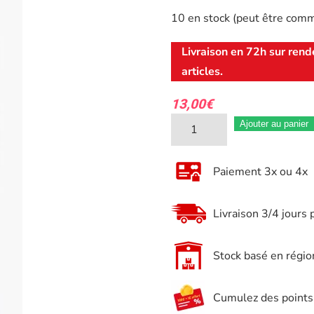
10 en stock (peut être com
Livraison en 72h sur rend
articles.
13,00
€
quantité
Ajouter au panier
de
Graisse
Paiement 3x ou 4x
chaine
off
Livraison 3/4 jours 
road
MOTUL
Stock basé en régio
MC
CARE
Cumulez des points e
C3