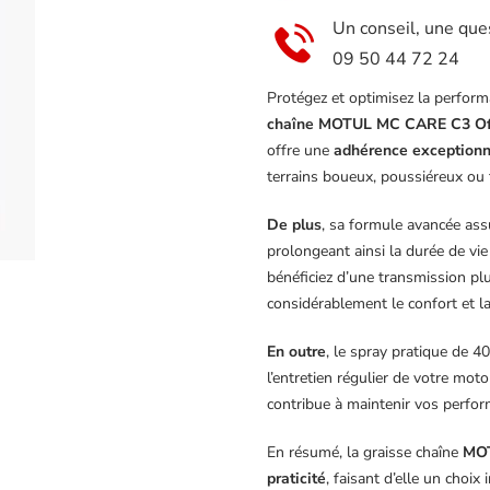
400ml
Un conseil, une que
09 50 44 72 24
Protégez et optimisez la perform
chaîne MOTUL MC CARE C3 Of
offre une
adhérence exceptionn
terrains boueux, poussiéreux ou 
De plus
, sa formule avancée as
prolongeant ainsi la durée de vi
bénéficiez d’une transmission plu
considérablement le confort et la
En outre
, le spray pratique de 
l’entretien régulier de votre mot
contribue à maintenir vos perfor
En résumé, la graisse chaîne
MOT
praticité
, faisant d’elle un choi