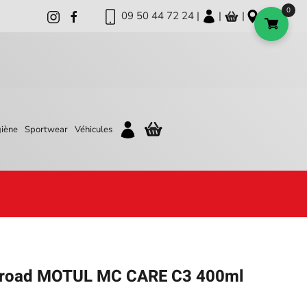
0
09 50 44 72 24 |
|
|
iène
Sportwear
Véhicules
ff road MOTUL MC CARE C3 400ml