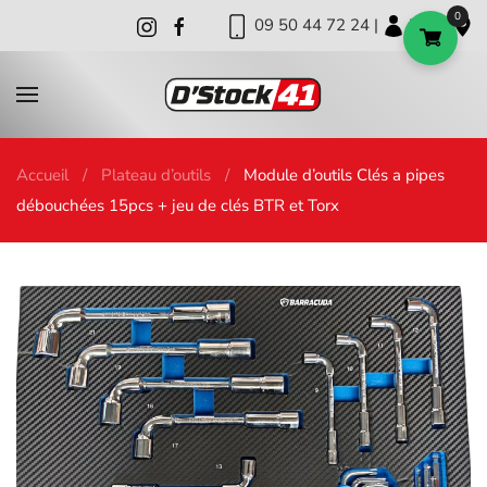
0
09 50 44 72 24 |
|
|
Skip to main content
Accueil
Plateau d’outils
Module d’outils Clés a pipes
débouchées 15pcs + jeu de clés BTR et Torx