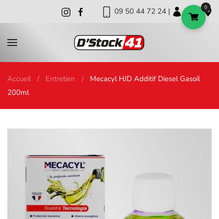
0
09 50 44 72 24 |
|
|
Skip to main content
Accueil
Entretien
Mecacyl HJD Additif Diesel Gasoil
200ml