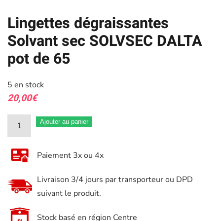
Lingettes dégraissantes
Solvant sec SOLVSEC DALTA
pot de 65
5 en stock
20,00
€
quantité
Ajouter au panier
de
Lingettes
Paiement 3x ou 4x
dégraissantes
Solvant
Livraison 3/4 jours par transporteur ou DPD
sec
suivant le produit.
SOLVSEC
DALTA
Stock basé en région Centre