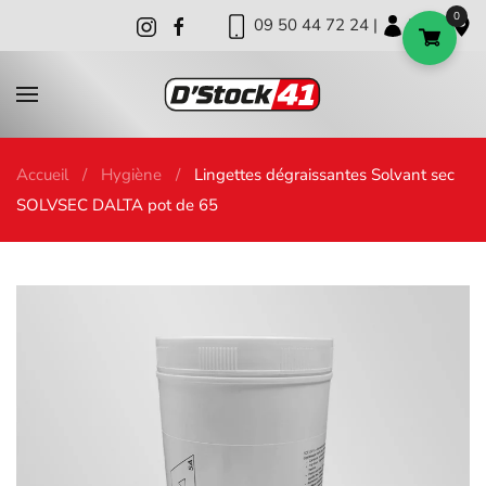
0
09 50 44 72 24 |
|
|
Skip to main content
Accueil
Hygiène
Lingettes dégraissantes Solvant sec
SOLVSEC DALTA pot de 65