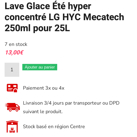
Lave Glace Été hyper
concentré LG HYC Mecatech
250ml pour 25L
7 en stock
13,00
€
quantité
Ajouter au panier
de
Lave
Paiement 3x ou 4x
Glace
Été
Livraison 3/4 jours par transporteur ou DPD
hyper
suivant le produit.
concentré
LG
Stock basé en région Centre
HYC