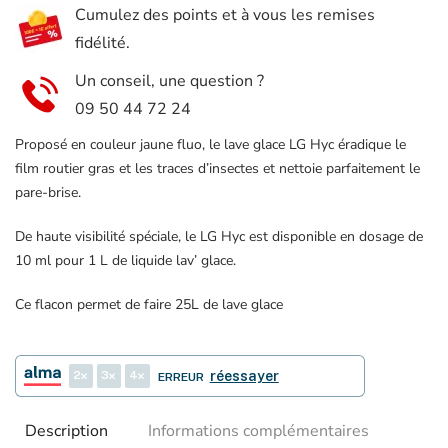
Cumulez des points et à vous les remises
Mecatech
fidélité.
250ml
pour
Un conseil, une question ?
25L
09 50 44 72 24
Proposé en couleur jaune fluo, le lave glace LG Hyc éradique le
film routier gras et les traces d’insectes et nettoie parfaitement le
pare-brise.
De haute visibilité spéciale, le LG Hyc est disponible en dosage de
10 ml pour 1 L de liquide lav’ glace.
Ce flacon permet de faire 25L de lave glace
2
3
4
réessayer
ERREUR
Description
Informations complémentaires