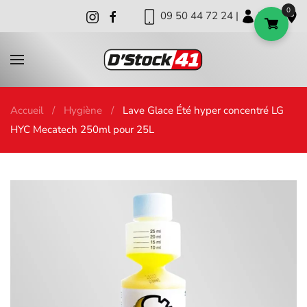
0
09 50 44 72 24 |
|
|
Skip to main content
Accueil
Hygiène
Lave Glace Été hyper concentré LG
HYC Mecatech 250ml pour 25L