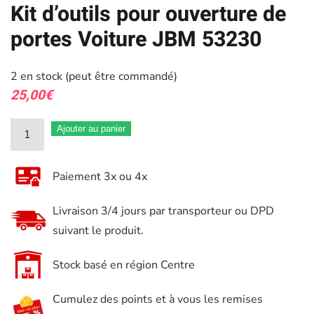
Kit d’outils pour ouverture de
portes Voiture JBM 53230
2 en stock (peut être commandé)
25,00
€
quantité
Ajouter au panier
de
Kit
Paiement 3x ou 4x
d'outils
pour
Livraison 3/4 jours par transporteur ou DPD
ouverture
suivant le produit.
de
portes
Stock basé en région Centre
Voiture
Cumulez des points et à vous les remises
JBM