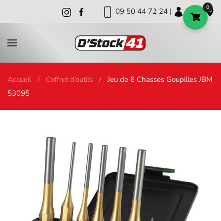
0
09 50 44 72 24 |
|
|
Skip to main content
Accueil
Coffret d’outils
Jeu de 6 Chasses Goupilles JBM
53095