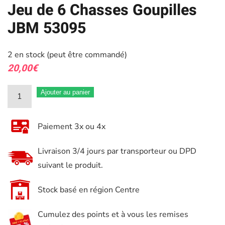
Jeu de 6 Chasses Goupilles
JBM 53095
2 en stock (peut être commandé)
20,00
€
quantité
Ajouter au panier
de
Jeu
Paiement 3x ou 4x
de
6
Livraison 3/4 jours par transporteur ou DPD
Chasses
suivant le produit.
Goupilles
JBM
Stock basé en région Centre
53095
Cumulez des points et à vous les remises