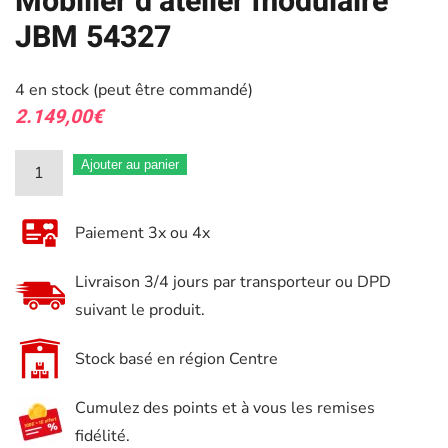
Mobilier d’atelier modulaire
JBM 54327
4 en stock (peut être commandé)
2.149,00
€
quantité
Ajouter au panier
de
Extension
Paiement 3x ou 4x
d'angle
pour
Livraison 3/4 jours par transporteur ou DPD
Mobilier
suivant le produit.
d'atelier
modulaire
Stock basé en région Centre
JBM
Cumulez des points et à vous les remises
54327
fidélité.