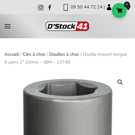
0
09 50 44 72 24 |
|
|
Skip to main content
Accueil
/
Clés à choc
/
Douilles à choc
/ Douille Impact longue
6 pans 1″ 33mm – JBM – 13748