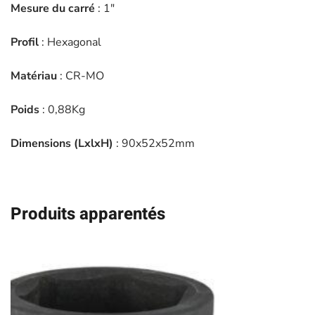
-
Mesure du carré
: 1″
13748
Profil
: Hexagonal
Matériau
: CR-MO
Poids
: 0,88Kg
Dimensions (LxlxH)
: 90x52x52mm
Produits apparentés