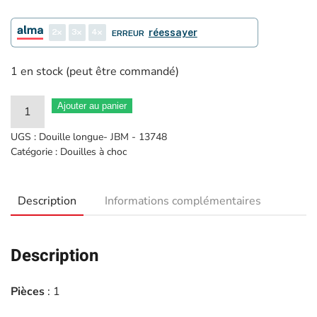
2
3
4
réessayer
ERREUR
1 en stock (peut être commandé)
quantité
Ajouter au panier
de
UGS :
Douille longue- JBM - 13748
Douille
Catégorie :
Douilles à choc
Impact
longue
Description
Informations complémentaires
6
pans
1"
Description
33mm
-
Pièces
: 1
JBM