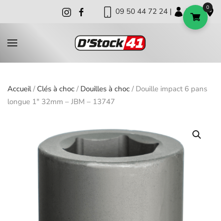
0
09 50 44 72 24 |
|
|
Skip to main content
Accueil
/
Clés à choc
/
Douilles à choc
/ Douille impact 6 pans
longue 1″ 32mm – JBM – 13747