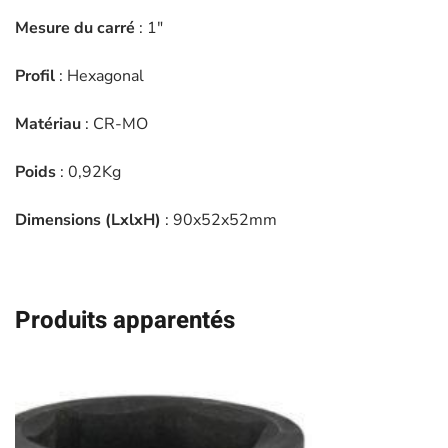
-
Mesure du carré
: 1″
13747
Profil
: Hexagonal
Matériau
: CR-MO
Poids
: 0,92Kg
Dimensions (LxlxH)
: 90x52x52mm
Produits apparentés