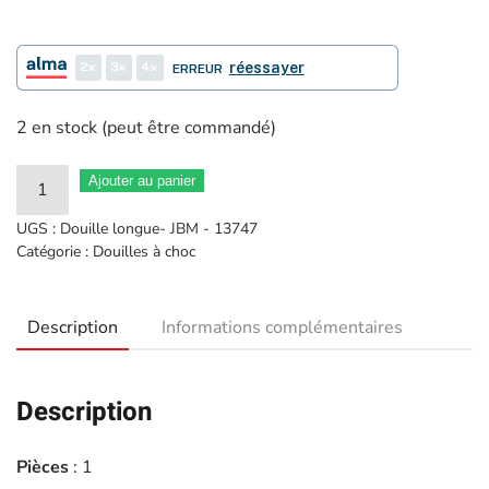
2
3
4
réessayer
ERREUR
2 en stock (peut être commandé)
quantité
Ajouter au panier
de
UGS :
Douille longue- JBM - 13747
Douille
Catégorie :
Douilles à choc
impact
6
Description
Informations complémentaires
pans
longue
1"
Description
32mm
-
Pièces
: 1
JBM