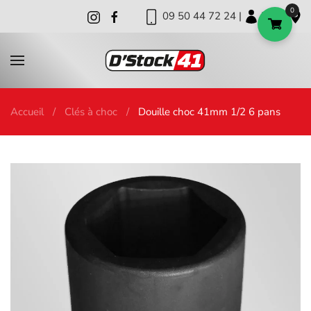
0
09 50 44 72 24 |
|
|
Skip to main content
Accueil
Clés à choc
Douille choc 41mm 1/2 6 pans