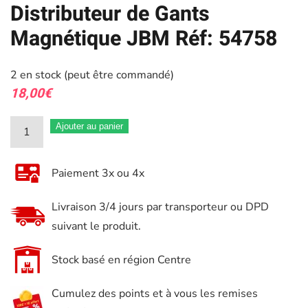
Distributeur de Gants
Magnétique JBM Réf: 54758
2 en stock (peut être commandé)
18,00
€
quantité
Ajouter au panier
de
Distributeur
Paiement 3x ou 4x
de
Gants
Livraison 3/4 jours par transporteur ou DPD
Magnétique
suivant le produit.
JBM
Réf:
Stock basé en région Centre
54758
Cumulez des points et à vous les remises