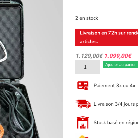
2 en stock
Livraison en 72h sur rend
articles.
1.129,00
€
1.099,00
€
quantité
Ajouter au panier
de
Dégrippeur
Paiement 3x ou 4x
par
induction
Livraison 3/4 jours 
JBM
Pistolet
Stock basé en régio
chauffant
Pro