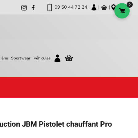
0
09 50 44 72 24 |
|
|
iène
Sportwear
Véhicules
uction JBM Pistolet chauffant Pro