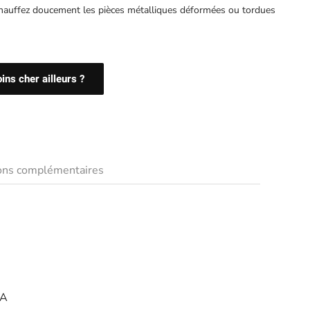
hauffez doucement les pièces métalliques déformées ou tordues
ns cher ailleurs ?
ions complémentaires
A