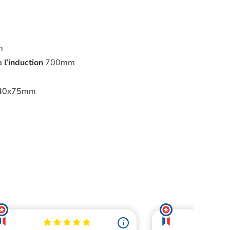
m
 l’induction
700mm
40x75mm