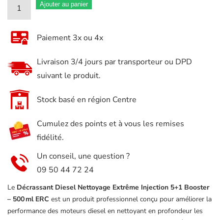
quantité
Ajouter au panier
de
Décrassant
Paiement 3x ou 4x
Diesel
Nettoyage
Livraison 3/4 jours par transporteur ou DPD
Extrême
suivant le produit.
Injection
5+1
Stock basé en région Centre
Booster
Cumulez des points et à vous les remises
–
fidélité.
500ml
ERC
Un conseil, une question ?
09 50 44 72 24
Le
Décrassant Diesel Nettoyage Extrême Injection 5+1 Booster
– 500 ml ERC
est un produit professionnel conçu pour améliorer la
performance des moteurs diesel en nettoyant en profondeur les