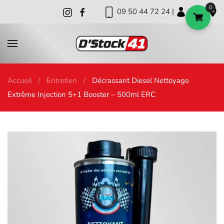
0
09 50 44 72 24 |
|
|
Skip to main content
Accueil
Entretien
Décrassant Diesel Nettoyage
Extrême Injection 5+1 Booster – 500ml ERC