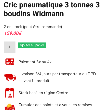
Cric pneumatique 3 tonnes 3
boudins Widmann
2 en stock (peut être commandé)
159,00
€
quantité
Ajouter au panier
de
Cric
Paiement 3x ou 4x
pneumatique
3
Livraison 3/4 jours par transporteur ou DPD
tonnes
suivant le produit.
3
boudins
Stock basé en région Centre
Widmann
Cumulez des points et à vous les remises