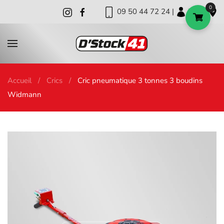
0
09 50 44 72 24 |
|
|
Skip to main content
Accueil
Crics
Cric pneumatique 3 tonnes 3 boudins
Widmann