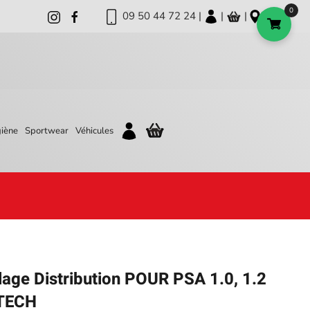
0
09 50 44 72 24 |
|
|
iène
Sportwear
Véhicules
age Distribution POUR PSA 1.0, 1.2
ETECH