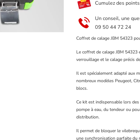
Cumulez des points e
1.0,
1.2
Un conseil, une que
VTI,
09 50 44 72 24
1.2
GDI
Coffret de calage JBM 54323 pou
PURETECH
Le coffret de calage JBM 54323 
verrouillage et le calage précis 
Il est spécialement adapté aux m
nombreux modèles Peugeot, Citro
blocs.
Ce kit est indispensable lors des
pompe à eau, du tendeur ou pour
distribution.
Il permet de bloquer le vilebrequ
une synchronisation parfaite du 