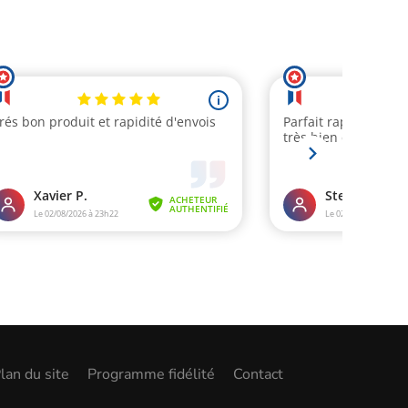
lan du site
Programme fidélité
Contact