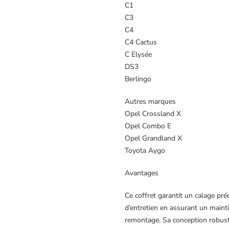
C1
C3
C4
C4 Cactus
C Elysée
DS3
Berlingo
Autres marques
Opel Crossland X
Opel Combo E
Opel Grandland X
Toyota Aygo
Avantages
Ce coffret garantit un calage préci
d’entretien en assurant un main
remontage. Sa conception robust