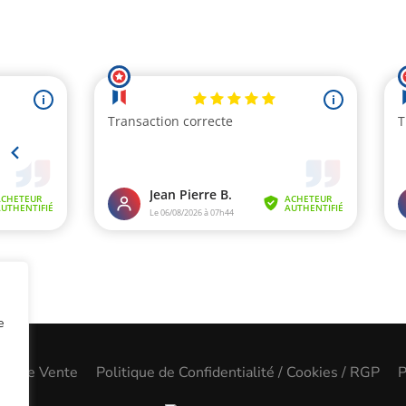
e
les de Vente
Politique de Confidentialité / Cookies / RGP
P