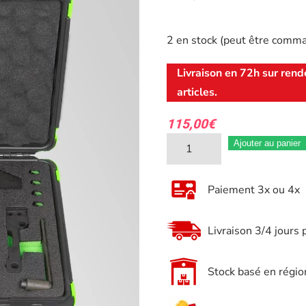
2 en stock (peut être comm
Livraison en 72h sur rend
articles.
115,00
€
quantité
Ajouter au panier
de
JBM
Paiement 3x ou 4x
Coffret
de
Livraison 3/4 jours 
Calage
Distribution
Stock basé en régio
POUR
PSA