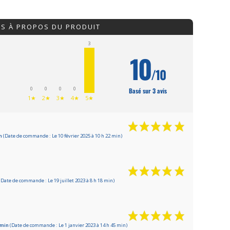
IS À PROPOS DU PRODUIT
3
10
/10
0
0
0
0
Basé sur 3 avis
1★
2★
3★
4★
5★
in
(Date de commande : Le 10 février 2025 à 10 h 22 min)
(Date de commande : Le 19 juillet 2023 à 8 h 18 min)
3 min
(Date de commande : Le 1 janvier 2023 à 14 h 45 min)