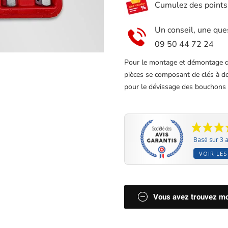
Cumulez des points e
bouchons
de
Un conseil, une que
carter
09 50 44 72 24
d'huile
Pour le montage et démontage 
pièces se composant de clés à do
pour le dévissage des bouchons d
Basé sur 3 a
VOIR LES
Vous avez trouvez moi