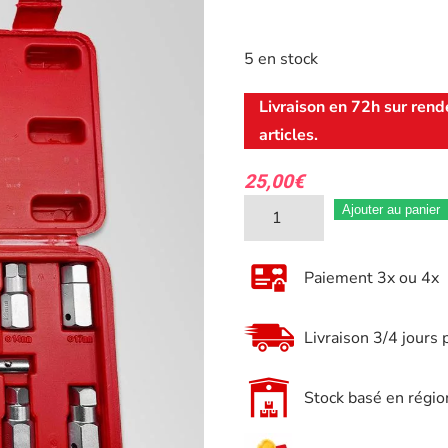
5 en stock
Livraison en 72h sur rend
articles.
25,00
€
quantité
Ajouter au panier
de
Coffret
Paiement 3x ou 4x
de
12
Livraison 3/4 jours 
douilles
de
Stock basé en régio
Vidange
pour