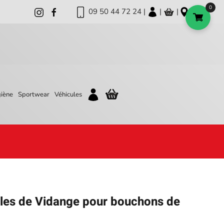
0
09 50 44 72 24 |
|
|
iène
Sportwear
Véhicules
lles de Vidange pour bouchons de