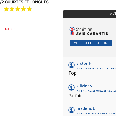
1/2 COURTES ET LONGUES
AV
au panier
VOIR L'ATTESTATION
victor H.
Publié le 2 mars 2025 à 21 h 11 m
Top
Olivier S.
Publié le 6 août 2023 à 8 h 14 min
Parfait
mederic b.
Publié le 16 janvier 2023 à 19 h 5