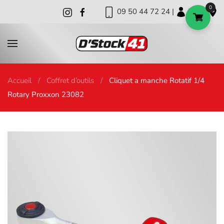
0
09 50 44 72 24 |
|
|
Skip to main content
Accueil
Coffret d’outils
Cliquet a manche Rotatif 1/4
Rotary Proxxon 23082