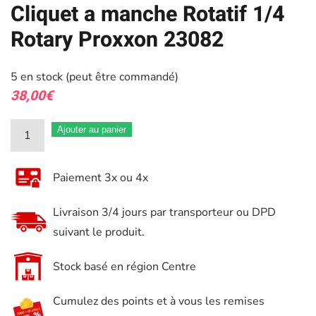
Cliquet a manche Rotatif 1/4
Rotary Proxxon 23082
5 en stock (peut être commandé)
38,00
€
quantité
Ajouter au panier
de
Cliquet
Paiement 3x ou 4x
a
manche
Livraison 3/4 jours par transporteur ou DPD
Rotatif
suivant le produit.
1/4
Rotary
Stock basé en région Centre
Proxxon
Cumulez des points et à vous les remises
23082