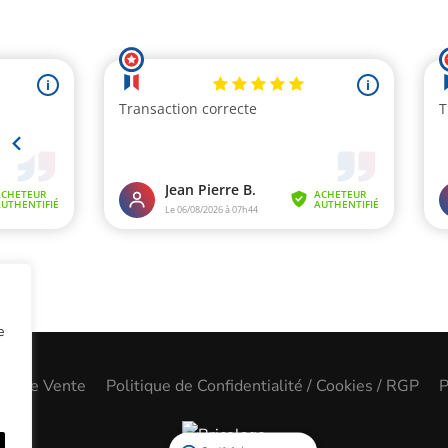
e
les de Vente
Politique de Confidentialité / Cookies / RGP
P