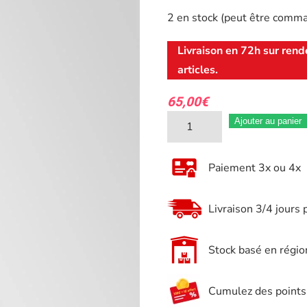
2 en stock (peut être comm
Livraison en 72h sur rend
articles.
65,00
€
quantité
Ajouter au panier
de
Clé
Paiement 3x ou 4x
Dynamométrique
1/2
Livraison 3/4 jours 
Pro
40/210Nm
Stock basé en régio
JBM
54527
Cumulez des points e