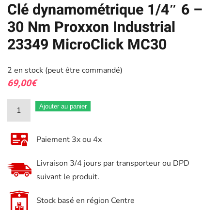
Clé dynamométrique 1/4″ 6 –
30 Nm Proxxon Industrial
23349 MicroClick MC30
2 en stock (peut être commandé)
69,00
€
quantité
Ajouter au panier
de
Clé
Paiement 3x ou 4x
dynamométrique
1/4"
Livraison 3/4 jours par transporteur ou DPD
6
suivant le produit.
–
30
Stock basé en région Centre
Nm