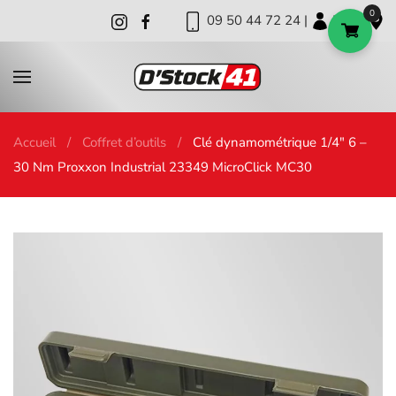
0
09 50 44 72 24 |
|
|
Skip to main content
Accueil
Coffret d’outils
Clé dynamométrique 1/4″ 6 –
30 Nm Proxxon Industrial 23349 MicroClick MC30