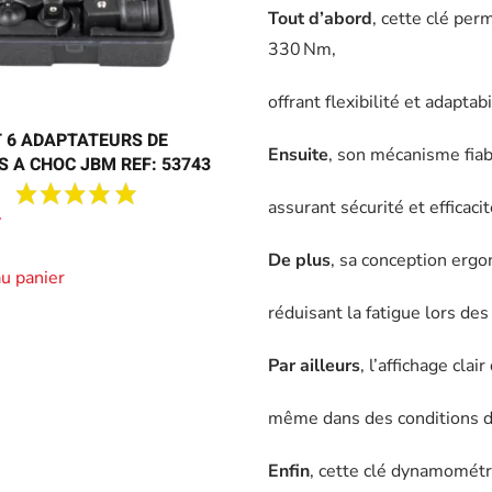
Tout d’abord
, cette clé per
330 Nm,
offrant flexibilité et adapta
 6 ADAPTATEURS DE
Ensuite
, son mécanisme fiab
S A CHOC JBM REF: 53743
assurant sécurité et efficaci
De plus
, sa conception ergo
au panier
réduisant la fatigue lors des
Par ailleurs
, l’affichage clai
même dans des conditions de
Enfin
, cette clé dynamométr