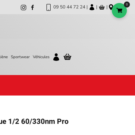
0
09 50 44 72 24 |
|
|
iène
Sportwear
Véhicules
ue 1/2 60/330nm Pro