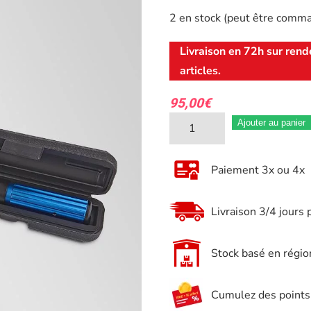
2 en stock (peut être comm
Livraison en 72h sur rend
articles.
95,00
€
quantité
Ajouter au panier
de
Clé
Paiement 3x ou 4x
dynamometrique
1/2
Livraison 3/4 jours 
60/330nm
Pro
Stock basé en régio
Cumulez des points e