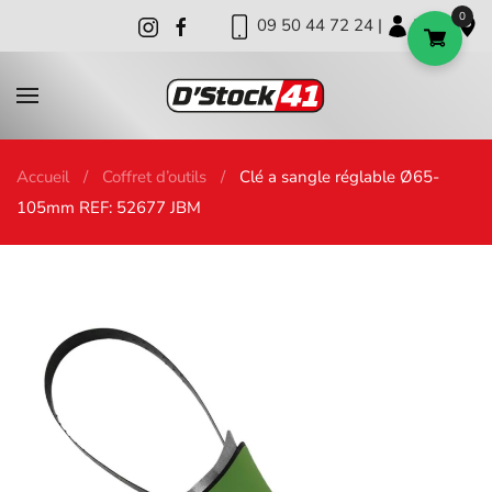
0
09 50 44 72 24 |
|
|
Skip to main content
Accueil
Coffret d’outils
Clé a sangle réglable Ø65-
105mm REF: 52677 JBM