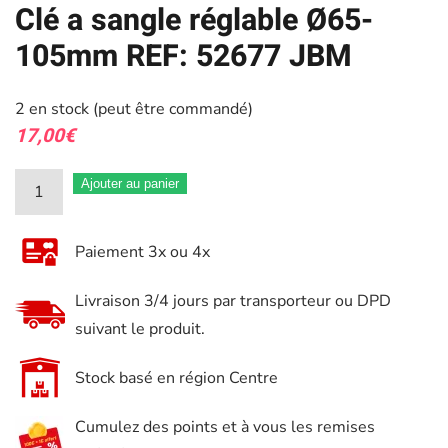
Clé a sangle réglable Ø65-
105mm REF: 52677 JBM
2 en stock (peut être commandé)
17,00
€
quantité
Ajouter au panier
de
Clé
Paiement 3x ou 4x
a
sangle
Livraison 3/4 jours par transporteur ou DPD
réglable
suivant le produit.
Ø65-
105mm
Stock basé en région Centre
REF:
Cumulez des points et à vous les remises
52677