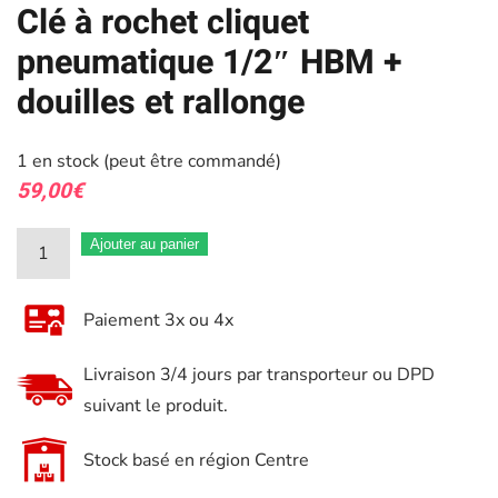
Clé à rochet cliquet
pneumatique 1/2″ HBM +
douilles et rallonge
1 en stock (peut être commandé)
59,00
€
quantité
Ajouter au panier
de
Clé
Paiement 3x ou 4x
à
rochet
Livraison 3/4 jours par transporteur ou DPD
cliquet
suivant le produit.
pneumatique
1/2″
Stock basé en région Centre
HBM