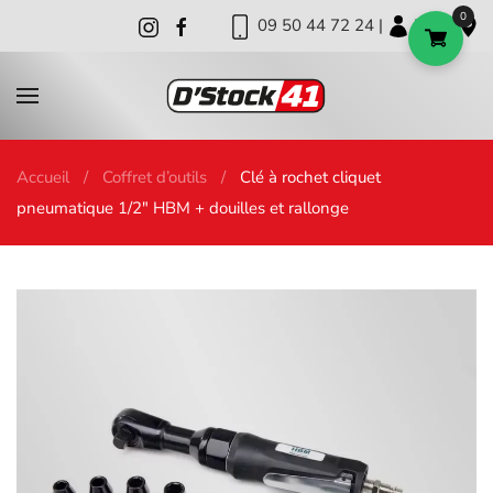
0
09 50 44 72 24 |
|
|
Skip to main content
Accueil
Coffret d’outils
Clé à rochet cliquet
pneumatique 1/2″ HBM + douilles et rallonge