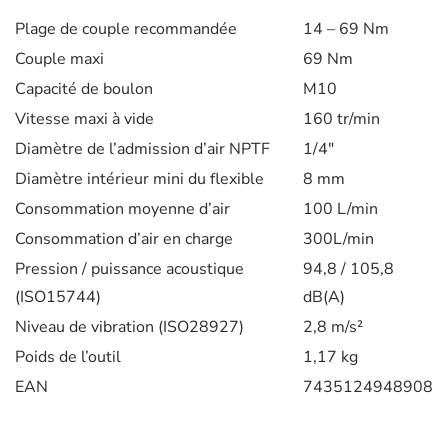
Plage de couple recommandée
14 – 69 Nm
Couple maxi
69 Nm
Capacité de boulon
M10
Vitesse maxi à vide
160 tr/min
Diamètre de l’admission d’air NPTF
1/4″
Diamètre intérieur mini du flexible
8 mm
Consommation moyenne d’air
100 L/min
Consommation d’air en charge
300L/min
Pression / puissance acoustique
94,8 / 105,8
(ISO15744)
dB(A)
Niveau de vibration (ISO28927)
2,8 m/s²
Poids de l’outil
1,17 kg
EAN
7435124948908