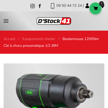
0
09 50 44 72 24 |
|
|
Skip to main content
Accueil
Equipements Atelier
Boulonneuse 1200Nm
Clé à chocs pneumatique 1/2 JBM