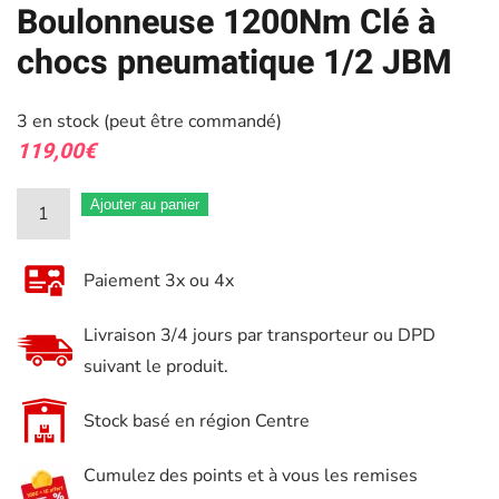
Boulonneuse 1200Nm Clé à
chocs pneumatique 1/2 JBM
3 en stock (peut être commandé)
119,00
€
quantité
Ajouter au panier
de
Boulonneuse
Paiement 3x ou 4x
1200Nm
Clé
Livraison 3/4 jours par transporteur ou DPD
à
suivant le produit.
chocs
pneumatique
Stock basé en région Centre
1/2
Cumulez des points et à vous les remises
JBM