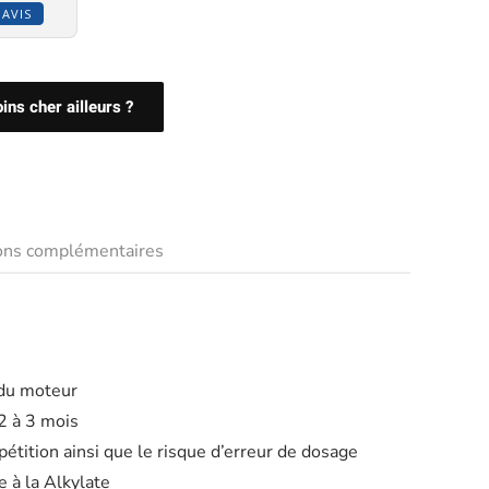
 AVIS
ns cher ailleurs ?
ions complémentaires
du moteur
2 à 3 mois
épétition ainsi que le risque d’erreur de dosage
 à la Alkylate