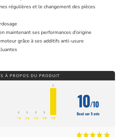
nes régulières et le changement des pièces
urdosage
en maintenant ses performances d’origine
moteur grâce à ses additifs anti-usure
lluantes
IS À PROPOS DU PRODUIT
5
10
/10
0
0
0
0
Basé sur 5 avis
1★
2★
3★
4★
5★