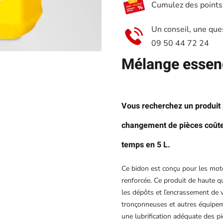
Cumulez des points e
temps
Alkylat,
Un conseil, une que
5L
09 50 44 72 24
–
Mélange essenc
Bardahl
Vous recherchez un produit p
changement de pièces coûte
temps en 5 L.
Ce bidon est conçu pour les mot
renforcée. Ce produit de haute qu
les dépôts et l’encrassement de 
tronçonneuses et autres équipemen
une lubrification adéquate des 