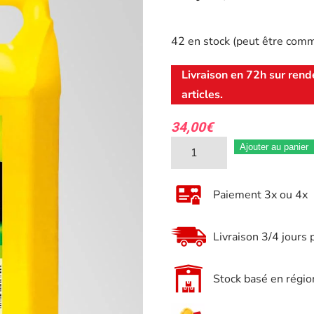
42 en stock (peut être com
Livraison en 72h sur rend
articles.
34,00
€
quantité
Ajouter au panier
de
Carburant
Paiement 3x ou 4x
prêt
a
Livraison 3/4 jours 
l'emploi
Mélange
Stock basé en régio
essence
2