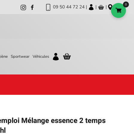
0
09 50 44 72 24 |
|
|
iène
Sportwear
Véhicules
l’emploi Mélange essence 2 temps
hl