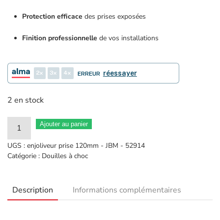
Protection efficace
des prises exposées
Finition professionnelle
de vos installations
2
3
4
réessayer
ERREUR
2 en stock
quantité
Ajouter au panier
de
UGS :
enjoliveur prise 120mm - JBM - 52914
Camion
Catégorie :
Douilles à choc
enjoliveurs
prise
Description
Informations complémentaires
BPW
120mm
DR.41mm