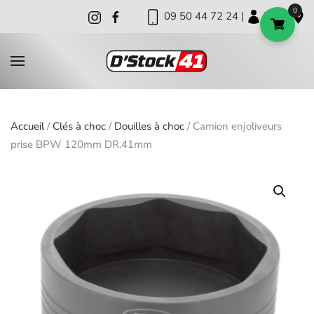
0
09 50 44 72 24 |
|
|
Skip to main content
Accueil
/
Clés à choc
/
Douilles à choc
/ Camion enjoliveurs
prise BPW 120mm DR.41mm