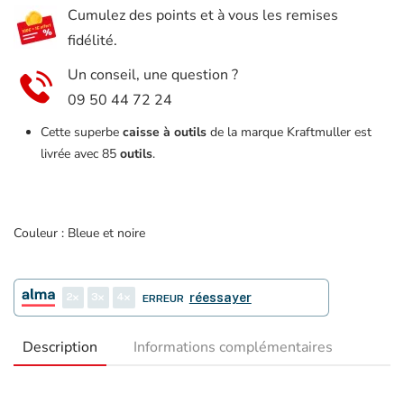
Cumulez des points et à vous les remises
85
fidélité.
pièces
Un conseil, une question ?
09 50 44 72 24
Cette superbe
caisse à outils
de la marque Kraftmuller est
livrée avec 85
outils
.
Couleur : Bleue et noire
2
3
4
réessayer
ERREUR
Description
Informations complémentaires