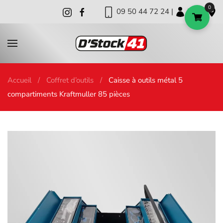
0
09 50 44 72 24 |
|
|
Skip to main content
Accueil
Coffret d’outils
Caisse à outils métal 5
compartiments Kraftmuller 85 pièces