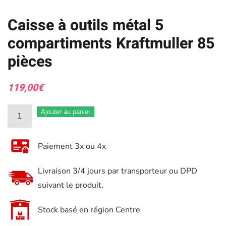
Caisse à outils métal 5
compartiments Kraftmuller 85
pièces
119,00
€
quantité
Ajouter au panier
de
Caisse
Paiement 3x ou 4x
à
outils
Livraison 3/4 jours par transporteur ou DPD
métal
suivant le produit.
5
compartiments
Stock basé en région Centre
Kraftmuller