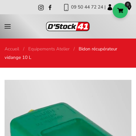
0
09 50 44 72 24 |
|
|
Skip to main content
Accueil
Equipements Atelier
Bidon récupérateur
vidange 10 L