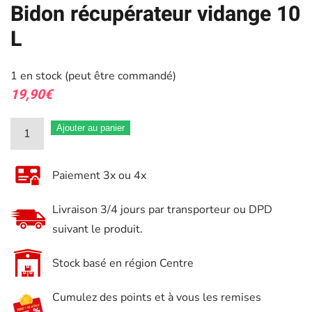
Bidon récupérateur vidange 10
L
1 en stock (peut être commandé)
19,90
€
quantité
Ajouter au panier
de
Bidon
Paiement 3x ou 4x
récupérateur
vidange
Livraison 3/4 jours par transporteur ou DPD
10
suivant le produit.
L
Stock basé en région Centre
Cumulez des points et à vous les remises