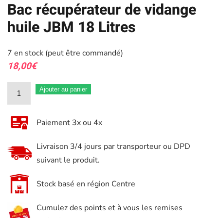
Bac récupérateur de vidange
huile JBM 18 Litres
7 en stock (peut être commandé)
18,00
€
quantité
Ajouter au panier
de
Bac
Paiement 3x ou 4x
récupérateur
de
Livraison 3/4 jours par transporteur ou DPD
vidange
suivant le produit.
huile
JBM
Stock basé en région Centre
18
Cumulez des points et à vous les remises
Litres