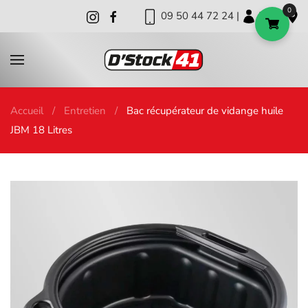
0
09 50 44 72 24 |
|
|
Skip to main content
Accueil
Entretien
Bac récupérateur de vidange huile
JBM 18 Litres