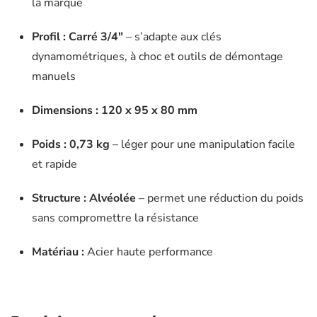
la marque
JBM
-
Profil :
Carré 3/4″
– s’adapte aux clés
52921
dynamométriques, à choc et outils de démontage
manuels
Dimensions :
120 x 95 x 80 mm
Poids :
0,73 kg
– léger pour une manipulation facile
et rapide
Structure :
Alvéolée
– permet une réduction du poids
sans compromettre la résistance
Matériau :
Acier haute performance