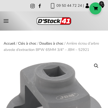
0
09 50 44 72 24 |
|
|
Skip to main content
Accueil
/
Clés à choc
/
Douilles à choc
/ Arrière écrou d’arbre
alveole d’extraction BPW 65MM 3/4″ – JBM – 52921