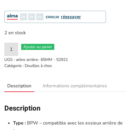
2
3
4
réessayer
ERREUR
2 en stock
quantité
Ajouter au panier
de
UGS :
arbre arrière- 65MM - 52921
Arrière
Catégorie :
Douilles à choc
écrou
d'arbre
Description
Informations complémentaires
alveole
d'extraction
BPW
Description
65MM
3/4"
Type :
BPW – compatible avec les essieux arrière de
-