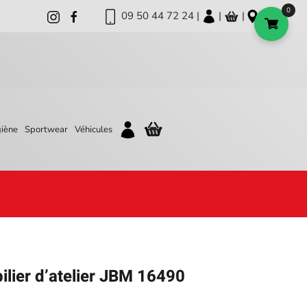
0
09 50 44 72 24 |
|
|
iène
Sportwear
Véhicules
lier d’atelier JBM 16490