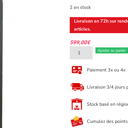
2 en stock
Livraison en 72h sur rend
articles.
599,00
€
quantité
Ajouter au panier
de
Armoire
Paiement 3x ou 4x
haute
mobilier
Livraison 3/4 jours 
d'atelier
JBM
Stock basé en régio
16490
Cumulez des points e