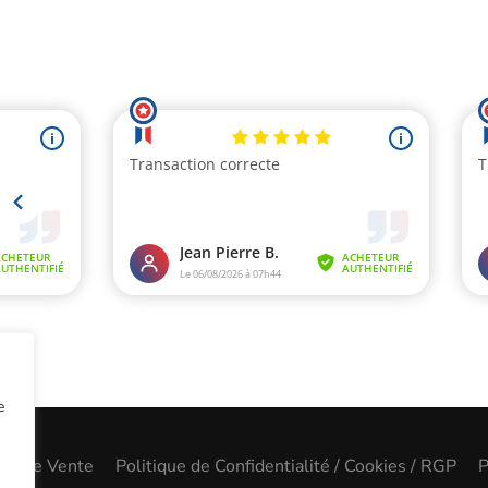
e
les de Vente
Politique de Confidentialité / Cookies / RGP
P