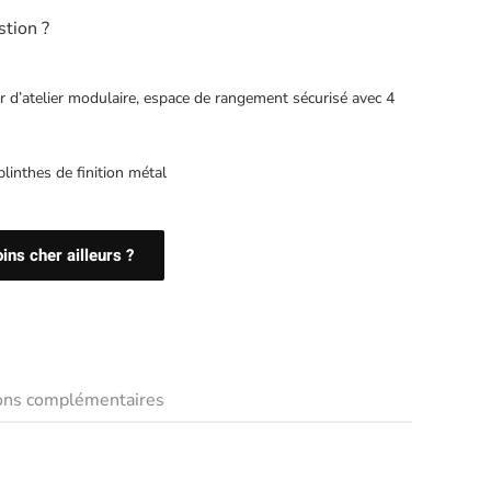
stion ?
 d’atelier modulaire, espace de rangement sécurisé avec 4
plinthes de finition métal
ns cher ailleurs ?
ions complémentaires