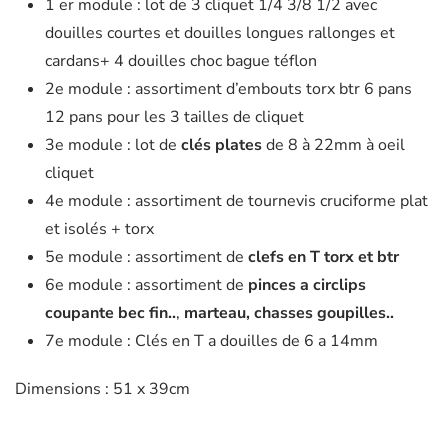
1 er module : lot de 3 cliquet 1/4 3/8 1/2 avec
douilles courtes et douilles longues rallonges et
cardans+ 4 douilles choc bague téflon
2e module : assortiment d’embouts torx btr 6 pans
12 pans pour les 3 tailles de cliquet
3e module : lot de
clés plates
de 8 à 22mm à oeil
cliquet
4e module : assortiment de tournevis cruciforme plat
et isolés + torx
5e module : assortiment de
clefs en T torx et btr
6e module : assortiment de
pinces a circlips
coupante bec fin..
,
marteau, chasses goupilles..
7e module : Clés en T a douilles de 6 a 14mm
Dimensions : 51 x 39cm