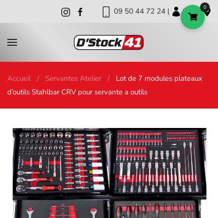
0
09 50 44 72 24 |
|
|
Skip to main content
Accueil
Servantes Atelier
Lot de 7 modules plateaux
d’outils Stahlbar CRV pour servante a outils